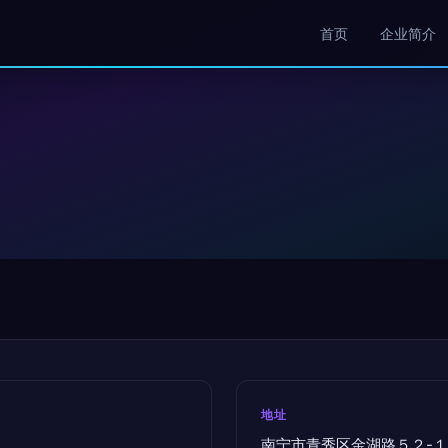
首页
企业简介
地址
南宁市青秀区金湖路５２-