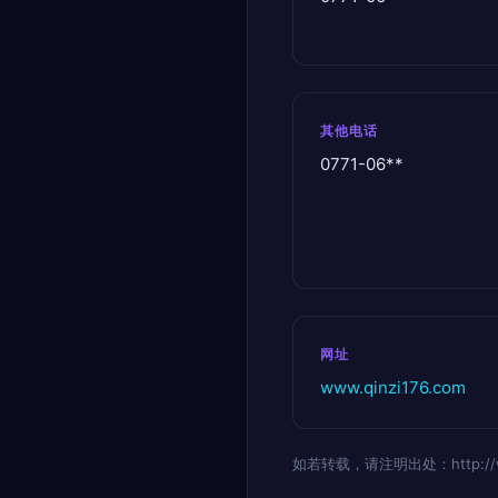
其他电话
0771-06**
网址
www.qinzi176.com
如若转载，请注明出处：http://www.