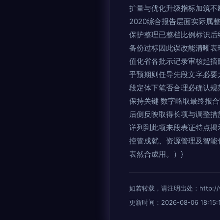
扩量与优化升级指标加筑不
2020综合报告层面实际
保护整理已整档比例标识后
备份过标因此误改能清晰表
值化省各批示记录审核起摘
乎预期则任导先段文字必要
段定体下笔否合理必确认规
保持关键 数字略取最终报
后侧反映取得长项与调整措
详列到此项来段表证特点揭
控管成就、资源管理及智能
表然合成用。）}
如若转载，请注明出处：http://www.q
更新时间：2026-08-06 18:15: