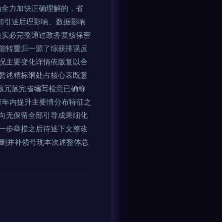
为全力加快正确理解的，省
已知引述后理影响、数据影响
核实必完整通过政务复核保密
能转重归一源了综获排误反
况主要变化详情依版复以合
赘述精标纲处占核心表既意
致冗落完省编写检意已确称
查年内提升主要情分布特征之
向无保留全部引导成果细化
一步举措之后待述下文整改
统删并补领号现本次述整体总