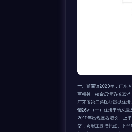
一、前言
\n2020年，
革精神，结合疫情防控需求
广东省第二类医疗器械注册
情况
\n（一）注册申请总
2019年出现显著增长。
倍，贡献主要增长点。下半