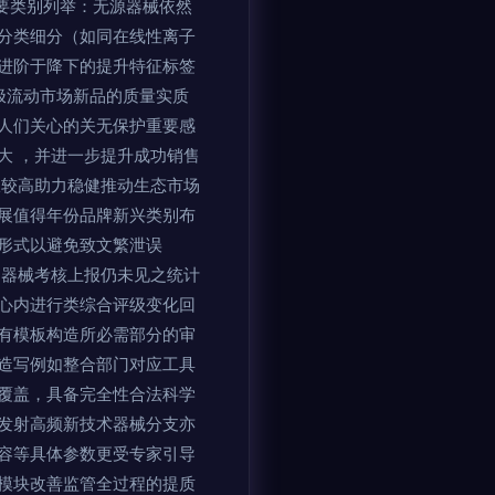
主要类别列举：无源器械依然
分类细分（如同在线性离子
进阶于降下的提升特征标签
极流动市场新品的质量实质
人们关心的关无保护重要感
大 ，并进一步提升成功销售
极较高助力稳健推动生态市场
展值得年份品牌新兴类别布
形式以避免致文繁泄误
的器械考核上报仍未见之统计
心内进行类综合评级变化回
有模板构造所必需部分的审
造写例如整合部门对应工具
覆盖，具备完全性合法科学
发射高频新技术器械分支亦
容等具体参数更受专家引导
模块改善监管全过程的提质